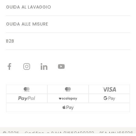
GUIDA AL LAVAGGIO
GUIDA ALLE MISURE
B2B
© 2025 - Cod.fisc. e P.IVA 01550490203 - REA MN 166036