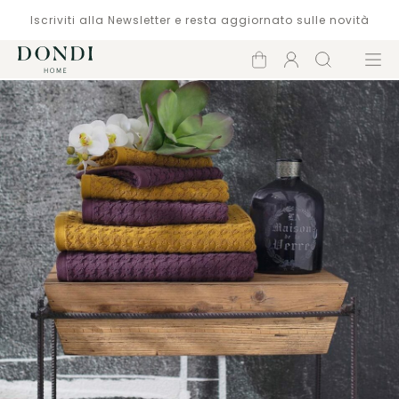
Iscriviti alla Newsletter e resta aggiornato sulle novità
Carrello
Account
Cerca
Menù