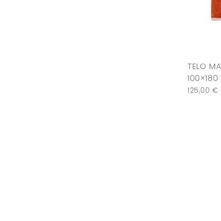
TELO MA
100×180
125,00
€