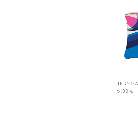
TELO MA
51,00
€