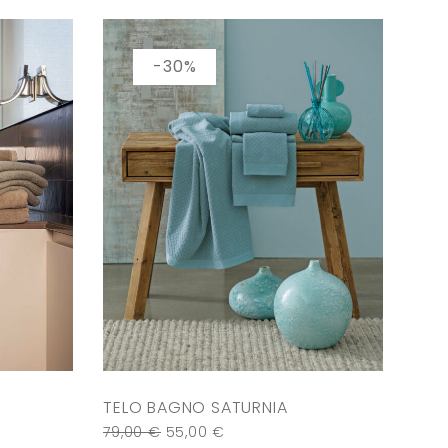
-30%
TELO BAGNO SATURNIA
79,00
€
55,00
€