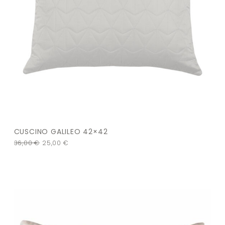
CUSCINO GALILEO 42×42
36,00
€
25,00
€