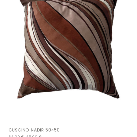
CUSCINO NADIR 50×50
64,00
€
45,00
€