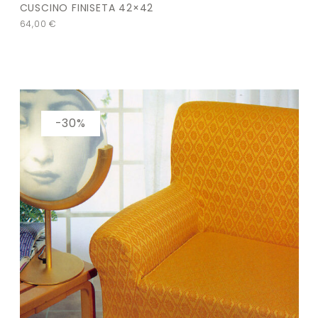
CUSCINO FINISETA 42×42
64,00
€
-30%