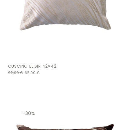
CUSCINO ELISIR 42×42
92,00
€
65,00
€
-30%